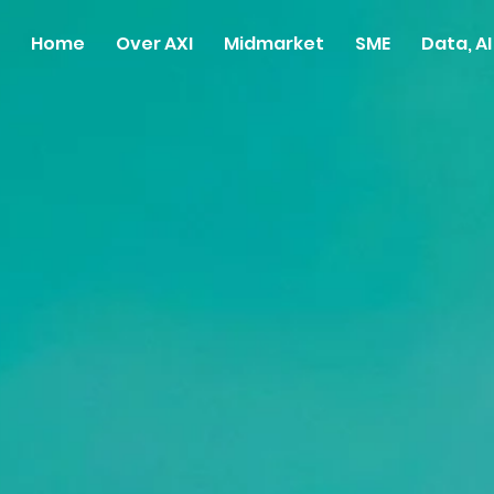
Home
Over AXI
Midmarket
SME
Data, A