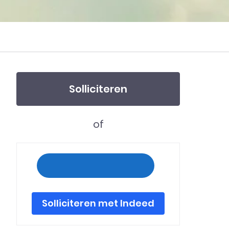
Solliciteren
of
Solliciteren met Indeed