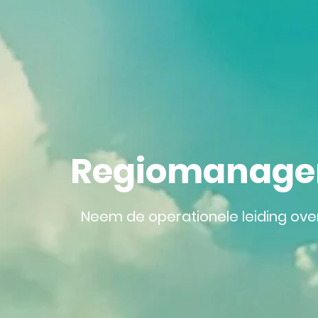
Regiomanager 
Neem de operationele leiding ove