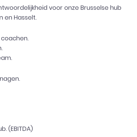
twoordelijkheid voor onze Brusselse hub
n en Hasselt.
 coachen.
.
eam.
anagen.
ub. (EBITDA)